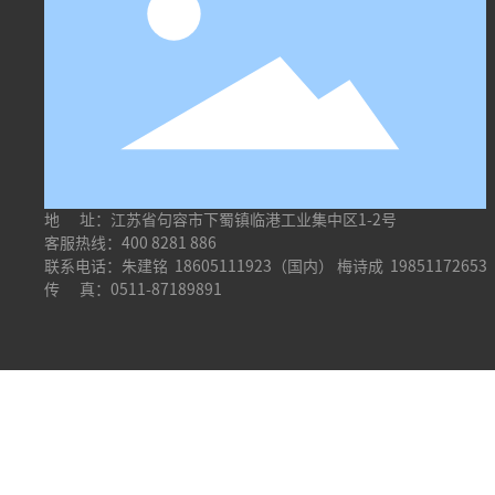
地 址：江苏省句容市下蜀镇临港工业集中区1-2号
客服热线：
400 8281 886
联系电话：朱建铭
18605111923
（国内） 梅诗成
198511726
传 真：0511-87189891