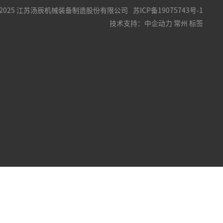
t © 2025 江苏汤辰机械装备制造股份有限公司
苏ICP备19075743号-1
技术支持：
中企动力
常州
标签