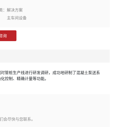
类：
解决方案
主车间设备
咨询
们对管桩生产线进行研发调研，成功地研制了混凝土泵送系
动化控制、精确计量等功能。
们会尽快与您联系。