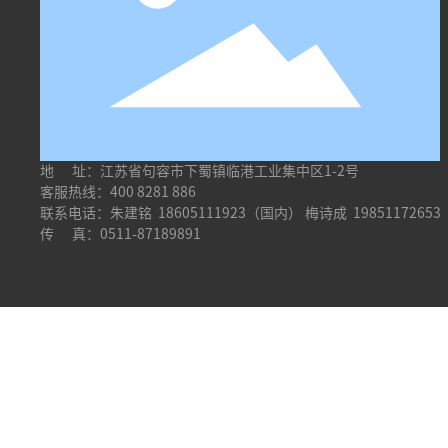
地 址：江苏省句容市下蜀镇临港工业集中区1-2号
客服热线：
400 8281 886
联系电话：朱建铭
18605111923
（国内） 梅诗成
198511726
传 真：0511-87189891